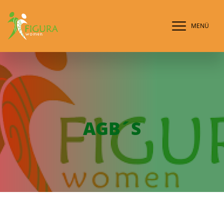
MENÜ
AGB´S